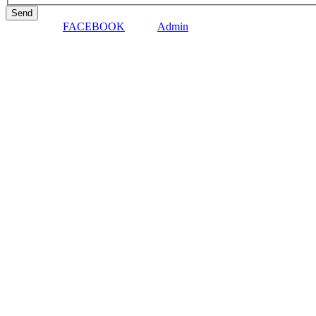
Send
Besøg os på
FACEBOOK
. Gå til
Admin